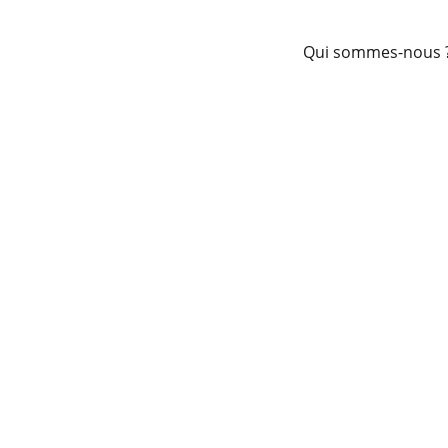
Qui sommes-nous 
 Quiz de Mai - CSE et réseau
Le CSE peut-il publier ses avis sur les réseaux sociaux ?
5/6/2026
2 min read