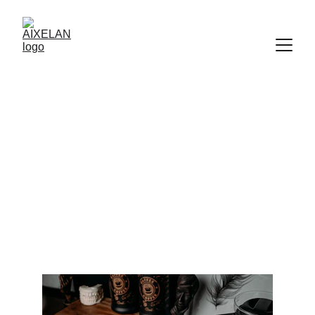
Modification des horaires
de travail
Horaires de travail : le CSE n’est pas là pour faire la
sieste!
Hélène REYNIER
1/6/2026
2 min read