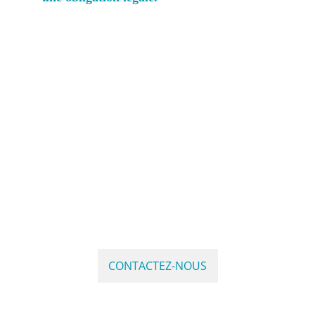
À propos : 
Conditions générales 
d'utilisation
Politique de confidentialité 
Notre organisme : 
Qui sommes-nous ?  
Nos formations
Actualités
CONTACTEZ-NOUS
©Copyright AIXÉLAN - Tous droits 
réservés